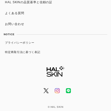
美容液
HAL SKINの品質基準と信頼の証
ニキビ・毛穴の黒ずみ
スキンケアセット・まとめ買い
色素沈着・くすみ
よくある質問
日焼け止め/UV
しわ改善・アンチエイジング
お問い合わせ
インナーケア
NOTICE
プライバシーポリシー
特定商取引法に基づく表記
© HAL SKIN