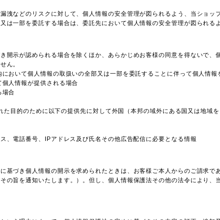
び漏洩などのリスクに対して、個人情報の安全管理が図られるよう、当ショッ
部又は一部を委託する場合は、委託先において個人情報の安全管理が図られる
づき開示が認められる場合を除くほか、あらかじめお客様の同意を得ないで、
ません。
内において個人情報の取扱いの全部又は一部を委託することに伴って個人情報
て個人情報が提供される場合
る場合
定められた目的のために以下の提供先に対して外国（本邦の域外にある国又は地域
）
ス、電話番号、IPアドレス及び氏名その他広告配信に必要となる情報
めに基づき個人情報の開示を求められたときは、お客様ご本人からのご請求で
はその旨を通知いたします。）。但し、個人情報保護法その他の法令により、