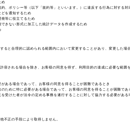
ため
規約、ポリシー等（以下「規約等」といいます。）に違反する行為に対する対
などを通知するため
開発等に役立てるため
別できない形式に加工した統計データを作成するため
め
有すると合理的に認められる範囲内において変更することがあり、変更した場
り許容される場合を除き、お客様の同意を得ず、利用目的の達成に必要な範囲
要がある場合であって、お客様の同意を得ることが困難であるとき
進のために特に必要がある場合であって、お客様の同意を得ることが困難であ
託を受けた者が法令の定める事務を遂行することに対して協力する必要がある
の他不正の手段により取得しません。