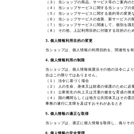
（３） 当ショップの商品、サービス等のご案内の
（４） 当ショップサービスに関する当ショップの
（５） 当ショップサービスに関する規約等の変更
（６） 当ショップサービスの改善、新サービスの
（７） 当ショップサービスに関連して、個別を識
（８） その他、上記利用目的に付随する目的のた
3. 個人情報利用目的の変更
当ショップは、個人情報の利用目的を、関連性を
4. 個人情報利用の制限
当ショップは、個人情報保護法その他の法令によ
合はこの限りではありません。
（１） 法令に基づく場合
（２） 人の生命、身体又は財産の保護のために必
（３） 公衆衛生の向上又は児童の健全な育成の推
（４） 国の機関もしくは地方公共団体又はその委
事務の遂行に支障を及ぼすおそれがあるとき
5. 個人情報の適正な取得
当ショップは、適正に個人情報を取得し、偽りそ
6. 個人情報の安全管理