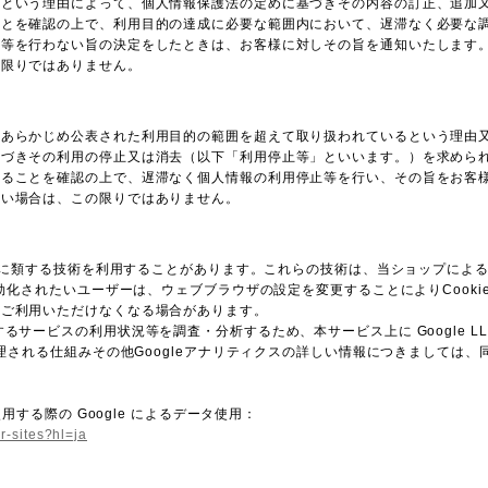
いという理由によって、個人情報保護法の定めに基づきその内容の訂正、追加
ことを確認の上で、利用目的の達成に必要な範囲内において、遅滞なく必要な
正等を行わない旨の決定をしたときは、お客様に対しその旨を通知いたします
の限りではありません。
、あらかじめ公表された利用目的の範囲を超えて取り扱われているという理由
基づきその利用の停止又は消去（以下「利用停止等」といいます。）を求めら
あることを確認の上で、遅滞なく個人情報の利用停止等を行い、その旨をお客
ない場合は、この限りではありません。
びこれに類する技術を利用することがあります。これらの技術は、当ショップによ
効化されたいユーザーは、ウェブブラウザの設定を変更することによりCookie
をご利用いただけなくなる場合があります。
サービスの利用状況等を調査・分析するため、本サービス上に Google LLC
処理される仕組みその他Googleアナリティクスの詳しい情報につきましては
用する際の Google によるデータ使用：
r-sites?hl=ja