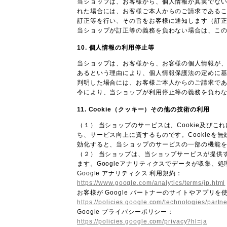
当ショップは、お客様から、個人情報が真実でな
れた場合には、お客様ご本人からのご請求である
訂正等を行い、その旨をお客様に通知します（訂
当ショップが訂正等の義務を負わない場合は、こ
10. 個人情報の利用停止等
当ショップは、お客様から、お客様の個人情報が
あるという理由により、個人情報保護法の定めに
判明した場合には、お客様ご本人からのご請求で
令により、当ショップが利用停止等の義務を負わ
11. Cookie（クッキー）その他の技術の利用
（１） 当ショップのサービスは、Cookie及
ち、サービス向上に資するものです。Cookieを無
効化すると、当ショップのサービスの一部の機能
（２） 当ショップは、当ショップサービスが提供する
ます。Googleアナリティクスでデータが収集、
Google アナリティクス 利用規約：
https://www.google.com/analytics/terms/jp.html
お客様が Google パートナーのサイトやアプリを使
https://policies.google.com/technologies/partne
Google プライバシーポリシー：
https://policies.google.com/privacy?hl=ja