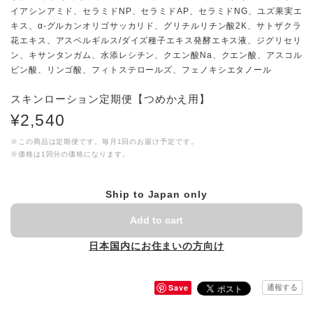
イアシンアミド、セラミドNP、セラミドAP、セラミドNG、ユズ果実エ
キス、α-グルカンオリゴサッカリド、グリチルリチン酸2K、サトザクラ
花エキス、アスペルギルス/ダイズ種子エキス発酵エキス液、ジグリセリ
ン、キサンタンガム、水添レシチン、クエン酸Na、クエン酸、アスコル
ビン酸、リンゴ酸、フィトステロールズ、フェノキシエタノール
スキンローション定期便【つめかえ用】
¥2,540
※この商品は定期便です。毎月1回のお届け予定です。
※価格は1回分の価格になります。
Ship to Japan only
Add to cart
日本国内にお住まいの方向け
Save
通報する