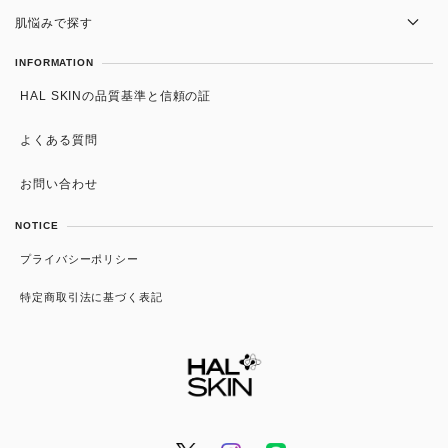
洗顔
肌悩みで探す
化粧水
かさつき・肌荒れ
INFORMATION
美容液
HAL SKINの品質基準と信頼の証
ニキビ・毛穴の黒ずみ
スキンケアセット・まとめ買い
色素沈着・くすみ
よくある質問
日焼け止め/UV
しわ改善・アンチエイジング
お問い合わせ
インナーケア
NOTICE
プライバシーポリシー
特定商取引法に基づく表記