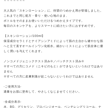
～～～～～～～
大人気の「スキンローション」に、待望のつめかえ用が登場しました。
これまでと同じ処方・香り・使い心地のまま、
ボトルをそのままお使いいただけるつめかえタイプです。
毎日のスキンケアを、よりスマートに続けたい方におすすめです。
【スキンローション/100ml】
保湿成分セラミドとナイアシンアミドによって肌の土台から健やかな肌
へと立て直すオールインワン化粧水。細かいミストによって肌全体に優
しく潤いを与えてくれます。
ノンコメドジェニックテスト済み※／パッチテスト済み※
※すべての方にコメド（ニキビのもと）ができないというわけではあり
ません
※すべての方に皮膚刺激が起こらないというわけではありません
-ご使用方法-
適量をお肌に塗布して、やさしくなじませてください。
-全成分表示-
水、BG、グリセリン、プロパンジオール、ペンチレングリコール、ナ