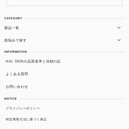
CATEGORY
製品一覧
洗顔
肌悩みで探す
化粧水
かさつき・肌荒れ
INFORMATION
美容液
HAL SKINの品質基準と信頼の証
ニキビ・毛穴の黒ずみ
スキンケアセット・まとめ買い
色素沈着・くすみ
よくある質問
日焼け止め/UV
しわ改善・アンチエイジング
お問い合わせ
インナーケア
NOTICE
プライバシーポリシー
特定商取引法に基づく表記